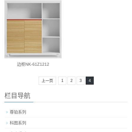
边柜NK-61Z1212
上一页
1
2
3
4
栏目导航
尊铂系列
科图系列