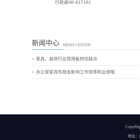
行政桌NK-61T181
新闻中心
NEWS CENTER
家具、装修行业常用板材优缺点
办公室家具布局会影响工作效率和业绩哦
CopyRi
地址：广